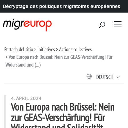
Décryptage des politiques migratoires européennes
Aller à la navigation
Aller au contenu
Portada del sitio
Initiatives
Actions collectives
Von Europa nach Brüssel: Nein zur GEAS-Verschärfung! Für
Widerstand und (…)
DEUTSCH
4. APRIL 2024
Von Europa nach Brüssel: Nein
zur GEAS-Verschärfung! Für
Widerstand und Solidarität,