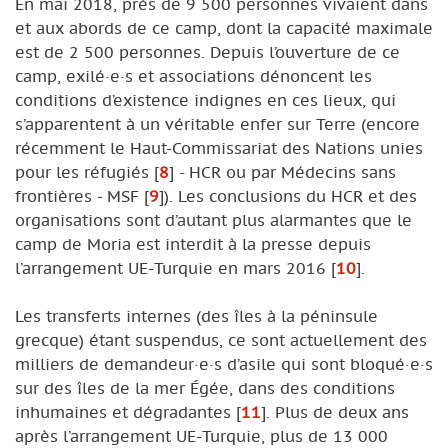
En mai 2018, près de 9 500 personnes vivaient dans
et aux abords de ce camp, dont la capacité maximale
est de 2 500 personnes. Depuis l’ouverture de ce
camp, exilé·e·s et associations dénoncent les
conditions d’existence indignes en ces lieux, qui
s’apparentent à un véritable enfer sur Terre (encore
récemment le Haut-Commissariat des Nations unies
pour les réfugiés
[
8
]
- HCR ou par Médecins sans
frontières - MSF
[
9
]
). Les conclusions du HCR et des
organisations sont d’autant plus alarmantes que le
camp de Moria est interdit à la presse depuis
l’arrangement UE-Turquie en mars 2016
[
10
]
.
Les transferts internes (des îles à la péninsule
grecque) étant suspendus, ce sont actuellement des
milliers de demandeur·e·s d’asile qui sont bloqué·e·s
sur des îles de la mer Égée, dans des conditions
inhumaines et dégradantes
[
11
]
. Plus de deux ans
après l’arrangement UE-Turquie, plus de 13 000