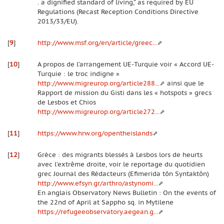
. a dignified standard of living,” as required by EU
Regulations (Recast Reception Conditions Directive
2013/33/EU).
[
9
]
http://www.msf.org/en/article/greec...
[
10
]
A propos de l’arrangement UE-Turquie voir « Accord UE-
Turquie : le troc indigne »
http://www.migreurop.org/article288...
ainsi que le
Rapport de mission du Gisti dans les « hotspots » grecs
de Lesbos et Chios
http://www.migreurop.org/article272...
[
11
]
https://www.hrw.org/opentheislands
[
12
]
Grèce : des migrants blessés à Lesbos lors de heurts
avec l’extrême droite, voir le reportage du quotidien
grec Journal des Rédacteurs (Efimerida tôn Syntaktôn)
http://www.efsyn.gr/arthro/astynomi...
En anglais Observatory News Bulletin : On the events of
the 22nd of April at Sappho sq. in Mytilene
https://refugeeobservatory.aegean.g...