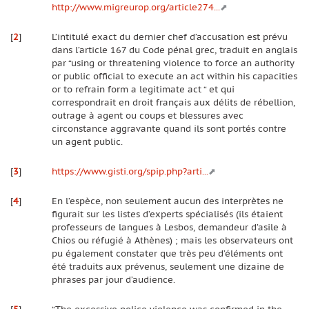
http://www.migreurop.org/article274...
[
2
]
L’intitulé exact du dernier chef d’accusation est prévu
dans l’article 167 du Code pénal grec, traduit en anglais
par “using or threatening violence to force an authority
or public official to execute an act within his capacities
or to refrain form a legitimate act “ et qui
correspondrait en droit français aux délits de rébellion,
outrage à agent ou coups et blessures avec
circonstance aggravante quand ils sont portés contre
un agent public.
[
3
]
https://www.gisti.org/spip.php?arti...
[
4
]
En l’espèce, non seulement aucun des interprètes ne
figurait sur les listes d’experts spécialisés (ils étaient
professeurs de langues à Lesbos, demandeur d’asile à
Chios ou réfugié à Athènes) ; mais les observateurs ont
pu également constater que très peu d’éléments ont
été traduits aux prévenus, seulement une dizaine de
phrases par jour d’audience.
[
5
]
“The excessive police violence was confirmed in the