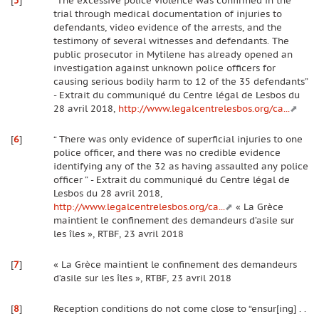
trial through medical documentation of injuries to
defendants, video evidence of the arrests, and the
testimony of several witnesses and defendants. The
public prosecutor in Mytilene has already opened an
investigation against unknown police officers for
causing serious bodily harm to 12 of the 35 defendants”
- Extrait du communiqué du Centre légal de Lesbos du
28 avril 2018,
http://www.legalcentrelesbos.org/ca...
[
6
]
“ There was only evidence of superficial injuries to one
police officer, and there was no credible evidence
identifying any of the 32 as having assaulted any police
officer ” - Extrait du communiqué du Centre légal de
Lesbos du 28 avril 2018,
http://www.legalcentrelesbos.org/ca...
« La Grèce
maintient le confinement des demandeurs d’asile sur
les îles », RTBF, 23 avril 2018
[
7
]
« La Grèce maintient le confinement des demandeurs
d’asile sur les îles », RTBF, 23 avril 2018
[
8
]
Reception conditions do not come close to “ensur[ing] . .