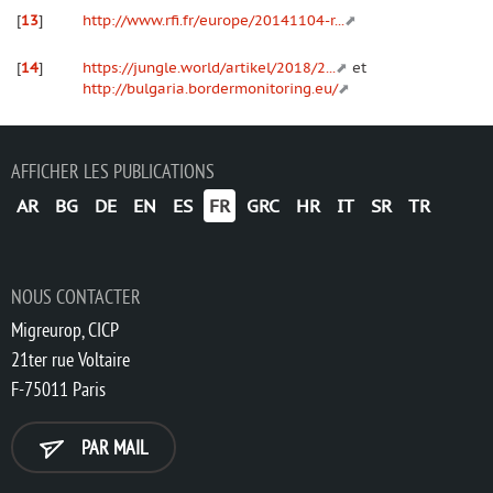
[
13
]
http://www.rfi.fr/europe/20141104-r...
[
14
]
https://jungle.world/artikel/2018/2...
et
http://bulgaria.bordermonitoring.eu/
AFFICHER LES PUBLICATIONS
AR
BG
DE
EN
ES
FR
GRC
HR
IT
SR
TR
NOUS CONTACTER
Migreurop, CICP
21ter rue Voltaire
F-75011 Paris
PAR MAIL