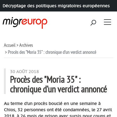
Décryptage des politiques migratoires européennes
Aller à la navigation
Aller au contenu
Accueil
Archives
Procès des "Moria 35" : chronique d’un verdict annoncé
30 AOÛT 2018
Procès des "Moria 35" :
chronique d’un verdict annoncé
Au terme d’un procès bouclé en une semaine à
Chios, 32 personnes ont été condamnées, le 27 avril
2018, à 26 mois de prison avec sursis pour coups et