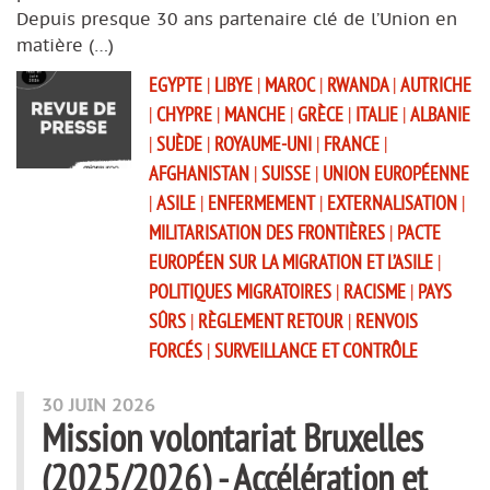
Depuis presque 30 ans partenaire clé de l’Union en
matière (…)
EGYPTE
|
LIBYE
|
MAROC
|
RWANDA
|
AUTRICHE
|
CHYPRE
|
MANCHE
|
GRÈCE
|
ITALIE
|
ALBANIE
|
SUÈDE
|
ROYAUME-UNI
|
FRANCE
|
AFGHANISTAN
|
SUISSE
|
UNION EUROPÉENNE
|
ASILE
|
ENFERMEMENT
|
EXTERNALISATION
|
MILITARISATION DES FRONTIÈRES
|
PACTE
EUROPÉEN SUR LA MIGRATION ET L’ASILE
|
POLITIQUES MIGRATOIRES
|
RACISME
|
PAYS
SÛRS
|
RÈGLEMENT RETOUR
|
RENVOIS
FORCÉS
|
SURVEILLANCE ET CONTRÔLE
30 JUIN 2026
Mission volontariat Bruxelles
(2025/2026) - Accélération et