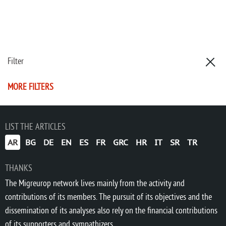
Filter
MORE FILTERS
LIST THE ARTICLES
AR
BG
DE
EN
ES
FR
GRC
HR
IT
SR
TR
THANKS
The Migreurop network lives mainly from the activity and
contributions of its members. The pursuit of its objectives and the
dissemination of its analyses also rely on the financial contributions
of its supporters and sympathizers.