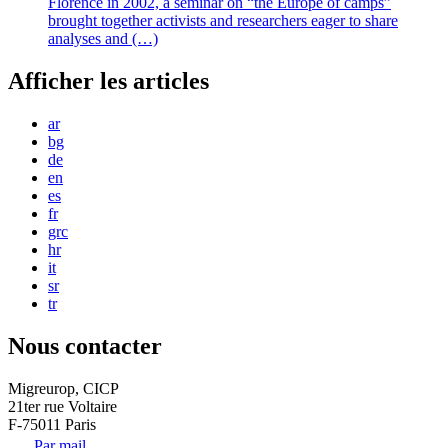
Florence in 2002, a seminar on “the Europe of camps”
brought together activists and researchers eager to share
analyses and (…)
Afficher les articles
ar
bg
de
en
es
fr
grc
hr
it
sr
tr
Nous contacter
Migreurop, CICP
21ter rue Voltaire
F-75011 Paris
Par mail