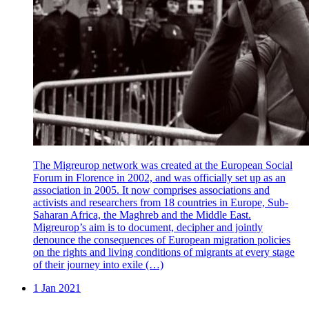
The Migreurop network was created at the European Social
Forum in Florence in 2002, and was officially set up as an
association in 2005. It now comprises associations and
activists and researchers from 18 countries in Europe, Sub-
Saharan Africa, the Maghreb and the Middle East.
Migreurop’s aim is to document, decipher and jointly
denounce the consequences of European migration policies
on the rights and living conditions of migrants at every stage
of their journey into exile (…)
1 Jan 2021