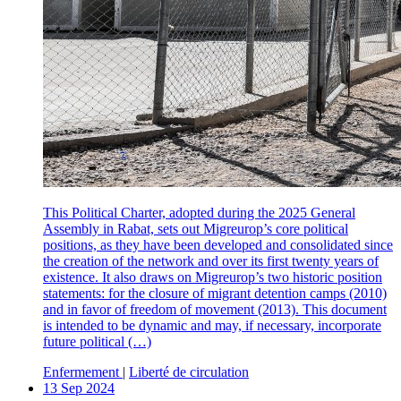
This Political Charter, adopted during the 2025 General
Assembly in Rabat, sets out Migreurop’s core political
positions, as they have been developed and consolidated since
the creation of the network and over its first twenty years of
existence. It also draws on Migreurop’s two historic position
statements: for the closure of migrant detention camps (2010)
and in favor of freedom of movement (2013). This document
is intended to be dynamic and may, if necessary, incorporate
future political (…)
Enfermement
|
Liberté de circulation
13 Sep 2024