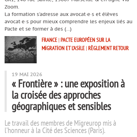
Zoom.
La formation s’adresse aux avocat·e·s et élèves
avocat·e·s pour mieux comprendre les enjeux liés au
Pacte et se former à des (…)
FRANCE
|
PACTE EUROPÉEN SUR LA
MIGRATION ET L’ASILE
|
RÈGLEMENT RETOUR
19 MAI 2026
« Frontière » : une exposition à
la croisée des approches
géographiques et sensibles
Le travail des membres de Migreurop mis à
l’honneur à la Cité des Sciences (Paris).