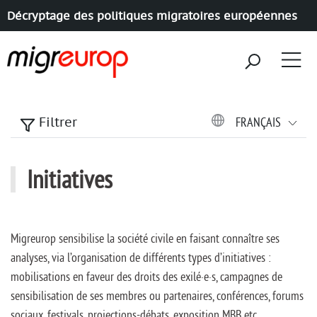
Décryptage des politiques migratoires européennes
Aller à la navigation
Aller au contenu
FRANÇAIS
Filtrer
Initiatives
Migreurop sensibilise la société civile en faisant connaître ses
analyses, via l’organisation de différents types d’initiatives :
mobilisations en faveur des droits des exilé·e·s, campagnes de
sensibilisation de ses membres ou partenaires, conférences, forums
sociaux, festivals, projections-débats, exposition MBB etc.