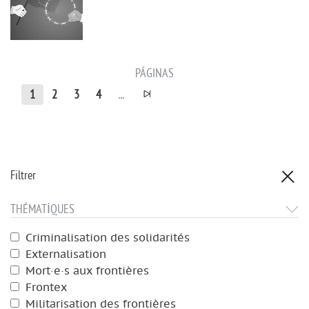
PÁGINAS
1
2
3
4
...
Filtrer
THÉMATIQUES
Criminalisation des solidarités
Externalisation
Mort·e·s aux frontières
Frontex
Militarisation des frontières