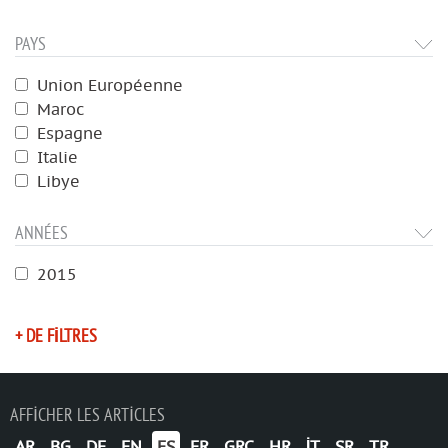
PAYS
Union Européenne
Maroc
Espagne
Italie
Libye
ANNÉES
2015
+ DE FILTRES
AFFICHER LES ARTICLES
AR
BG
DE
EN
ES
FR
GRC
HR
IT
SR
TR