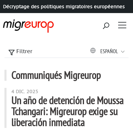
Décryptage des politiques migratoires européennes
Aller à la navigation
Aller au contenu
ESPAÑOL
Filtrer
Communiqués Migreurop
Artículos de esta sección
4 DIC. 2025
Un año de detención de Moussa
Tchangari: Migreurop exige su
liberación inmediata