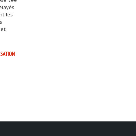
observée
elayés
nt les
s
 et
ISATION