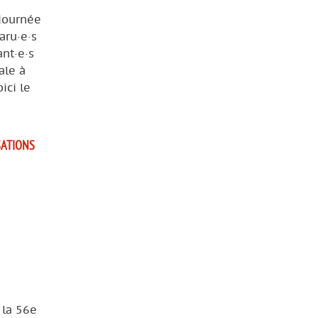
 journée
aru·e·s
ant·e·s
ale à
ici le
SATIONS
 la 56e