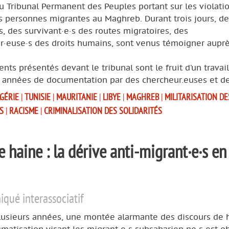
u Tribunal Permanent des Peuples portant sur les violati
s personnes migrantes au Maghreb. Durant trois jours, de
s, des survivant·e·s des routes migratoires, des
r·euse·s des droits humains, sont venus témoigner auprè
nts présentés devant le tribunal sont le fruit d’un travai
s années de documentation par des chercheur.euses et de
GÉRIE
|
TUNISIE
|
MAURITANIE
|
LIBYE
|
MAGHREB
|
MILITARISATION DE
S
|
RACISME
|
CRIMINALISATION DES SOLIDARITÉS
e haine : la dérive anti-migrant·e·s en
ué interassociatif
lusieurs années, une montée alarmante des discours de 