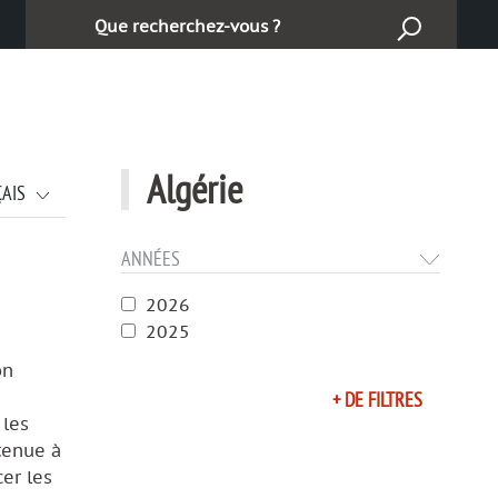
Cerca:
Algérie
ÇAIS
ANNÉES
2026
2025
on
+ DE FILTRES
 les
tenue à
er les