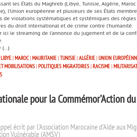
sant les États du Maghreb (Libye, Tunisie, Algérie, Maroc
ie), l’Union européenne et plusieurs de ses États membre
s de violations systématiques et systémiques des règles
es du droit international et de crime contre l’humanité.
 ici le streaming de l’annonce du jugement et de la con
.
 (…)
|
LIBYE
|
MAROC
|
MAURITANIE
|
TUNISIE
|
ALGÉRIE
|
UNION EUROPÉEN
ET MOBILISATIONS
|
POLITIQUES MIGRATOIRES
|
RACISME
|
MILITARISA
S
nationale pour la Commémor’Action du
appel écrit par l’Association Marocaine d’Aide aux Mig
tion Vulnérable (AMSV)