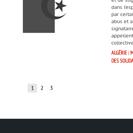
et de sti
dans l’es
par certa
abus et a
signatai
appellent
collectiv
ALGÉRIE
|
M
DES SOLID
1
2
3