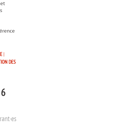
 et
s
férence
NE
|
TION DES
 6
rant·es