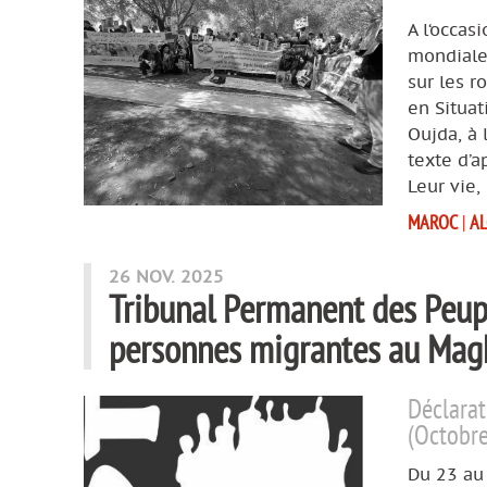
A l‘occas
mondiale 
sur les r
en Situat
Oujda, à 
texte d’a
Leur vie,
MAROC
|
AL
26 NOV. 2025
Tribunal Permanent des Peuple
personnes migrantes au Mag
Déclarat
(Octobr
Du 23 au 