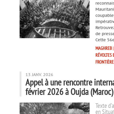
reconnais
Mauritan
coupable
impérativ
Retrouvez
de presse
Cette 56e
MAGHREB
RÉVOLTES 
FRONTIÈRE
13 JANV. 2026
Appel à une rencontre inter
février 2026 à Oujda (Maroc)
Texte d’
en Situa