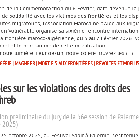
ion de la Commémor’Action du 6 Février, date devenue la
de solidarité avec les victimes des frontières et les disp
outes migratoires, l’Association Marocaine d’Aide aux Migr
ion Vulnérable organise sa sixième rencontre internation
la frontière maroco-algérienne, du 5 au 7 Février 2026. Vo
ppel et le programme de cette mobilisation.
 notre lumière. Leur destin, notre colère. Ouvrez les (…)
GÉRIE
|
MAGHREB
|
MORT·E·S AUX FRONTIÈRES
|
RÉVOLTES ET MOBILI
s sur les violations des droits des
hreb
ion préliminaire du jury de la 56e session de Palerme
e 2025)
25 octobre 2025, au Festival Sabir à Palerme, s’est tenue