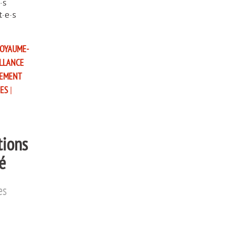
·s
t·e·s
OYAUME-
LLANCE
EMENT
RES
|
tions
é
es