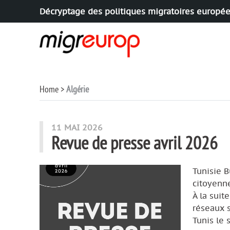
Décryptage des politiques migratoires europé
Aller à la navigation
Aller au contenu
Home
Algérie
articles mots
11 MAI 2026
Revue de presse avril 2026
Tunisie B
citoyenne
À la suit
réseaux s
Tunis le 