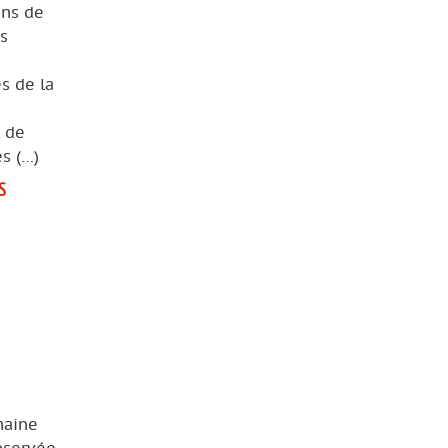
ons de
s
s de la
l de
s (…)
S
haine