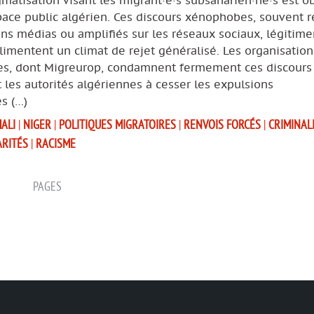
gmatisation visant les migrant·e·s subsaharien·ne·s est 
pace public algérien. Ces discours xénophobes, souvent r
ins médias ou amplifiés sur les réseaux sociaux, légitime
limentent un climat de rejet généralisé. Les organisation
res, dont Migreurop, condamnent fermement ces discours
 les autorités algériennes à cesser les expulsions
es (…)
ALI
|
NIGER
|
POLITIQUES MIGRATOIRES
|
RENVOIS FORCÉS
|
CRIMINAL
ARITÉS
|
RACISME
PAGES