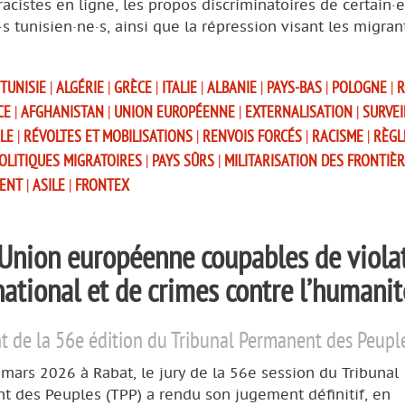
racistes en ligne, les propos discriminatoires de certain·e
s tunisien·ne·s, ainsi que la répression visant les migran
TUNISIE
|
ALGÉRIE
|
GRÈCE
|
ITALIE
|
ALBANIE
|
PAYS-BAS
|
POLOGNE
|
R
CE
|
AFGHANISTAN
|
UNION EUROPÉENNE
|
EXTERNALISATION
|
SURVEI
LE
|
RÉVOLTES ET MOBILISATIONS
|
RENVOIS FORCÉS
|
RACISME
|
RÈGL
OLITIQUES MIGRATOIRES
|
PAYS SÛRS
|
MILITARISATION DES FRONTIÈ
ENT
|
ASILE
|
FRONTEX
’Union européenne coupables de viola
national et de crimes contre l’humanit
 de la 56e édition du Tribunal Permanent des Peupl
mars 2026 à Rabat, le jury de la 56e session du Tribunal
t des Peuples (TPP) a rendu son jugement définitif, en