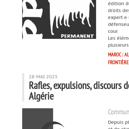
édition d
droits de
expert·e·
défenseu
cour.
Les éléme
plusieur
MAROC
|
AL
FRONTIÈRE
28 MAI 2025
Rafles, expulsions, discours d
Algérie
Communiq
Depuis p