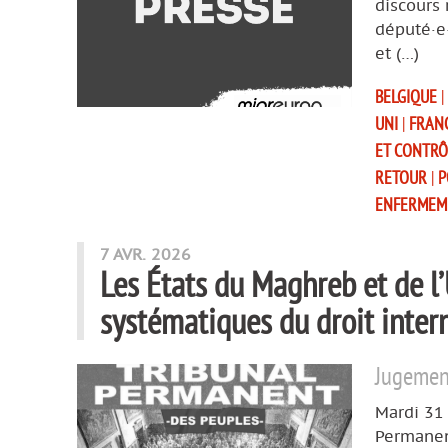
discours 
député·e·
et (…)
BELGIQUE
|
UNI
|
FRAN
ET CONTRÔ
RETOUR
|
P
ENFERMEM
7 AVR. 2026
Les États du Maghreb et de l
systématiques du droit inter
Jugement
Mardi 31 
Permanen