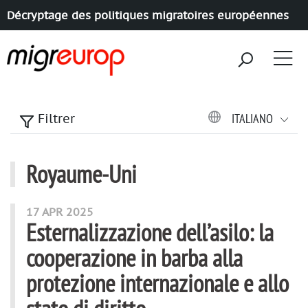
Décryptage des politiques migratoires européennes
Aller à la navigation
Aller au contenu
ITALIANO
Filtrer
Royaume-Uni
articles mots
17 APR 2025
Esternalizzazione dell’asilo: la
cooperazione in barba alla
protezione internazionale e allo