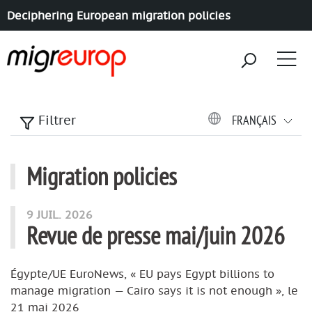
Deciphering European migration policies
Aller à la navigation
Aller au contenu
FRANÇAIS
Filtrer
Migration policies
articles mots
9 JUIL. 2026
Revue de presse mai/juin 2026
Égypte/UE EuroNews, « EU pays Egypt billions to
manage migration — Cairo says it is not enough », le
21 mai 2026