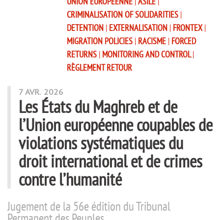
UNION EUROPÉENNE
|
ASILE
|
CRIMINALISATION OF SOLIDARITIES
|
DETENTION
|
EXTERNALISATION
|
FRONTEX
|
MIGRATION POLICIES
|
RACISME
|
FORCED
RETURNS
|
MONITORING AND CONTROL
|
RÈGLEMENT RETOUR
7 AVR. 2026
Les États du Maghreb et de
l’Union européenne coupables de
violations systématiques du
droit international et de crimes
contre l’humanité
Jugement de la 56e édition du Tribunal
Permanent des Peuples