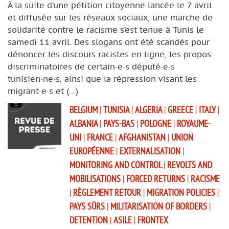
À la suite d’une pétition citoyenne lancée le 7 avril
et diffusée sur les réseaux sociaux, une marche de
solidarité contre le racisme s’est tenue à Tunis le
samedi 11 avril. Des slogans ont été scandés pour
dénoncer les discours racistes en ligne, les propos
discriminatoires de certain·e·s député·e·s
tunisien·ne·s, ainsi que la répression visant les
migrant·e·s et (…)
BELGIUM
|
TUNISIA
|
ALGERIA
|
GREECE
|
ITALY
|
ALBANIA
|
PAYS-BAS
|
POLOGNE
|
ROYAUME-
UNI
|
FRANCE
|
AFGHANISTAN
|
UNION
EUROPÉENNE
|
EXTERNALISATION
|
MONITORING AND CONTROL
|
REVOLTS AND
MOBILISATIONS
|
FORCED RETURNS
|
RACISME
|
RÈGLEMENT RETOUR
|
MIGRATION POLICIES
|
PAYS SÛRS
|
MILITARISATION OF BORDERS
|
DETENTION
|
ASILE
|
FRONTEX