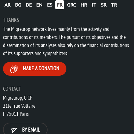
AR
BG
DE
EN
ES
FR
GRC
HR
IT
SR
TR
THANKS
The Migreurop network lives mainly from the activity and
contributions of its members. The pursuit of its objectives and the
dissemination of its analyses also rely on the financial contributions
of its supporters and sympathizers.
MAKE A DONATION
CONTACT
Migreurop, CICP
21ter rue Voltaire
F-75011 Paris
BY EMAIL