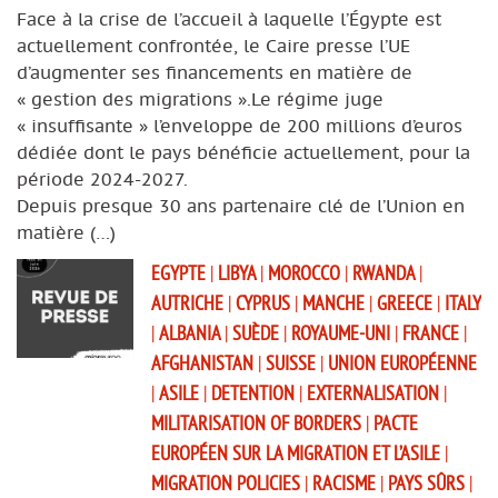
Face à la crise de l’accueil à laquelle l’Égypte est
actuellement confrontée, le Caire presse l’UE
d’augmenter ses financements en matière de
« gestion des migrations ».Le régime juge
« insuffisante » l’enveloppe de 200 millions d’euros
dédiée dont le pays bénéficie actuellement, pour la
période 2024-2027.
Depuis presque 30 ans partenaire clé de l’Union en
matière (…)
EGYPTE
|
LIBYA
|
MOROCCO
|
RWANDA
|
AUTRICHE
|
CYPRUS
|
MANCHE
|
GREECE
|
ITALY
|
ALBANIA
|
SUÈDE
|
ROYAUME-UNI
|
FRANCE
|
AFGHANISTAN
|
SUISSE
|
UNION EUROPÉENNE
|
ASILE
|
DETENTION
|
EXTERNALISATION
|
MILITARISATION OF BORDERS
|
PACTE
EUROPÉEN SUR LA MIGRATION ET L’ASILE
|
MIGRATION POLICIES
|
RACISME
|
PAYS SÛRS
|