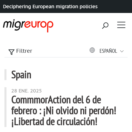
Deciphering European migration policies
Aller à la navigation
Aller au contenu
ESPAÑOL
Filtrer
Spain
articles mots
28 ENE. 2025
CommmorAction del 6 de
febrero : ¡Ni olvido ni perdón!
¡Libertad de circulación!