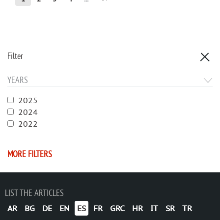
Filter
YEARS
2025
2024
2022
MORE FILTERS
LIST THE ARTICLES
AR
BG
DE
EN
ES
FR
GRC
HR
IT
SR
TR