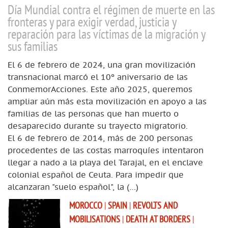
Día Mundial contra el régimen de muerte en las
fronteras y para exigir verdad, justicia y
reparación para las víctimas de la migración y
sus familias
El 6 de febrero de 2024, una gran movilización
transnacional marcó el 10º aniversario de las
ConmemorAcciones. Este año 2025, queremos
ampliar aún más esta movilización en apoyo a las
familias de las personas que han muerto o
desaparecido durante su trayecto migratorio.
El 6 de febrero de 2014, más de 200 personas
procedentes de las costas marroquíes intentaron
llegar a nado a la playa del Tarajal, en el enclave
colonial español de Ceuta. Para impedir que
alcanzaran "suelo español", la (…)
MOROCCO
|
SPAIN
|
REVOLTS AND
MOBILISATIONS
|
DEATH AT BORDERS
|