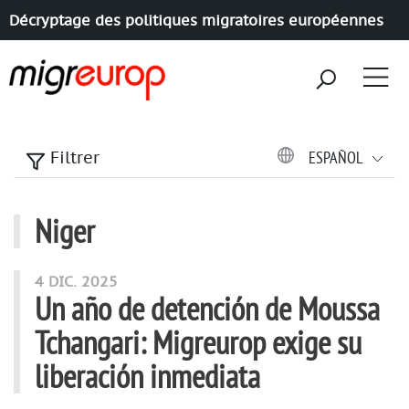
Décryptage des politiques migratoires européennes
Aller à la navigation
Aller au contenu
ESPAÑOL
Filtrer
Niger
articles mots
4 DIC. 2025
Un año de detención de Moussa
Tchangari: Migreurop exige su
liberación inmediata