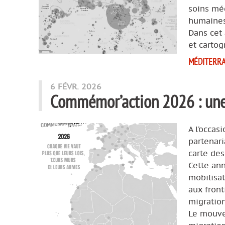
soins méd
humaines 
Dans cet 
et cartog
MÉDITERR
6 FÉVR. 2026
Commémor’action 2026 : une 
A l’occas
partenar
carte des
Cette ann
mobilisa
aux front
migration
Le mouve