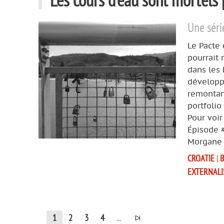
Les cours d’eau sont mortels 
Une séri
Le Pacte 
pourrait 
dans les 
développe
remontant
portfolio
Pour voir
Épisode 
Morgane 
CROATIE
|
EXTERNALI
1
2
3
4
...