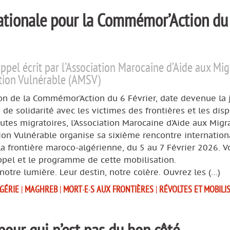
nationale pour la Commémor’Action du
appel écrit par l’Association Marocaine d’Aide aux Mig
tion Vulnérable (AMSV)
ion de la Commémor’Action du 6 Février, date devenue la
de solidarité avec les victimes des frontières et les disp
outes migratoires, l’Association Marocaine d’Aide aux Migr
ion Vulnérable organise sa sixième rencontre internation
la frontière maroco-algérienne, du 5 au 7 Février 2026. Vo
ppel et le programme de cette mobilisation.
 notre lumière. Leur destin, notre colère. Ouvrez les (…)
GÉRIE
|
MAGHREB
|
MORT·E·S AUX FRONTIÈRES
|
RÉVOLTES ET MOBILI