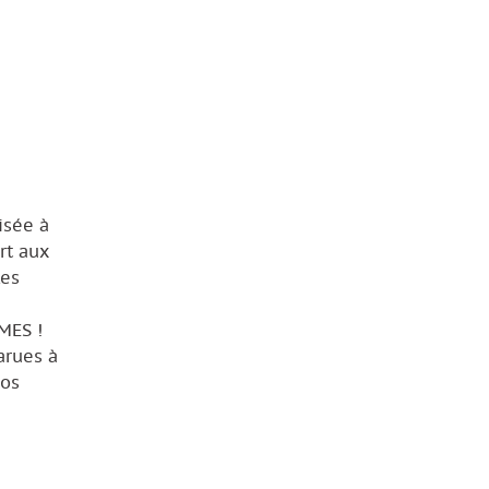
isée à
rt aux
les
MES !
arues à
nos