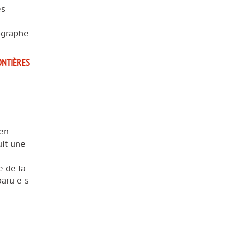
es
éographe
ONTIÈRES
 en
uit une
e de la
aru·e·s