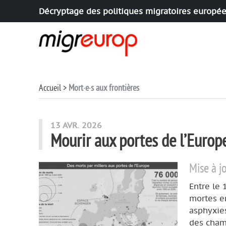
Décryptage des politiques migratoires europé
Aller à la navigation
Aller au contenu
Accueil
Mort·e·s aux frontières
articles mots
13 AVR. 2026
Mourir aux portes de l’Europ
Mise à j
Entre le 
mortes en
asphyxie
des cham