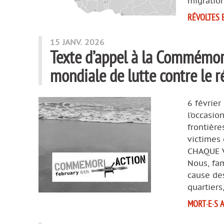
migration
RÉVOLTES 
15 JANV. 2026
Texte d’appel à la Commémor’
mondiale de lutte contre le 
6 février
l’occasio
frontière
victimes 
CHAQUE V
Nous, fam
cause des
quartiers
MORT·E·S 