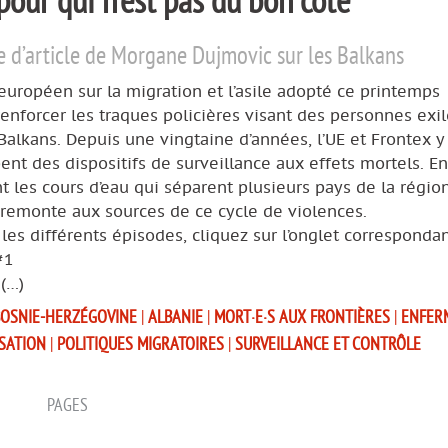
pour qui n’est pas du bon côté
e d’article de Morgane Dujmovic sur les Balkans
européen sur la migration et l’asile adopté ce printemps
renforcer les traques policières visant des personnes exi
Balkans. Depuis une vingtaine d’années, l’UE et Frontex y
nt des dispositifs de surveillance aux effets mortels. En
 les cours d’eau qui séparent plusieurs pays de la région
 remonte aux sources de ce cycle de violences.
 les différents épisodes, cliquez sur l’onglet correspondant
#1
(…)
BOSNIE-HERZÉGOVINE
|
ALBANIE
|
MORT·E·S AUX FRONTIÈRES
|
ENFER
SATION
|
POLITIQUES MIGRATOIRES
|
SURVEILLANCE ET CONTRÔLE
PAGES