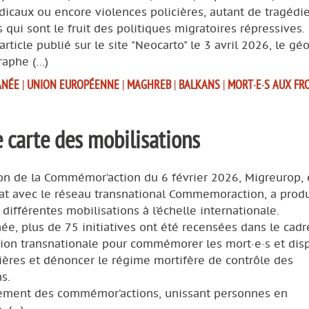
icaux ou encore violences policières, autant de tragédi
qui sont le fruit des politiques migratoires répressives.
article publié sur le site "Neocarto" le 3 avril 2026, le g
raphe (…)
ANÉE
|
UNION EUROPÉENNE
|
MAGHREB
|
BALKANS
|
MORT·E·S AUX FR
carte des mobilisations
ion de la Commémor’action du 6 février 2026, Migreurop,
iat avec le réseau transnational Commemoraction, a prod
 différentes mobilisations à l’échelle internationale.
ée, plus de 75 initiatives ont été recensées dans le cadr
tion transnationale pour commémorer les mort·e·s et disp
ières et dénoncer le régime mortifère de contrôle des
s.
ment des commémor’actions, unissant personnes en