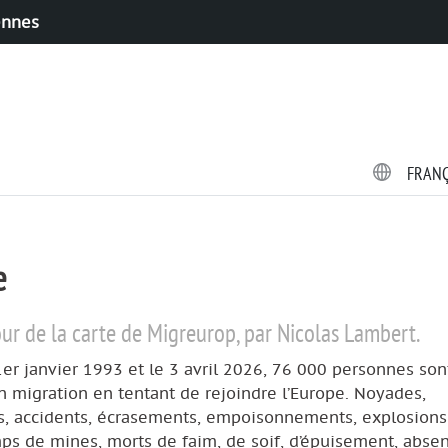
ennes
FRAN
e
our de la carte de Migreurop, par Nicolas Lambert.
1er janvier 1993 et le 3 avril 2026, 76 000 personnes son
 migration en tentant de rejoindre l’Europe. Noyades,
s, accidents, écrasements, empoisonnements, explosions
ps de mines, morts de faim, de soif, d’épuisement, abse