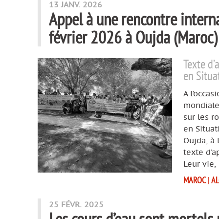
13 JANV. 2026
Appel à une rencontre inter
février 2026 à Oujda (Maroc)
Texte d’
en Situa
A l‘occas
mondiale 
sur les r
en Situat
Oujda, à 
texte d’a
Leur vie,
MAROC
|
AL
25 FÉVR. 2025