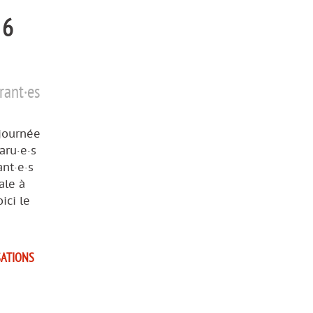
 6
rant·es
 journée
aru·e·s
ant·e·s
ale à
ici le
SATIONS