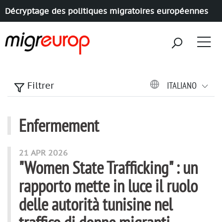
Décryptage des politiques migratoires européennes
Aller à la navigation
Aller au contenu
ITALIANO
Filtrer
Enfermement
articles mots
21 APR 2026
"Women State Trafficking" : un
rapporto mette in luce il ruolo
delle autorità tunisine nel