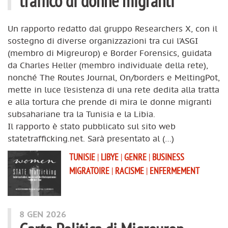
traffico di donne migranti
Un rapporto redatto dal gruppo Researchers X, con il
sostegno di diverse organizzazioni tra cui l’ASGI
(membro di Migreurop) e Border Forensics, guidata
da Charles Heller (membro individuale della rete),
nonché The Routes Journal, On/borders e MeltingPot,
mette in luce l’esistenza di una rete dedita alla tratta
e alla tortura che prende di mira le donne migranti
subsahariane tra la Tunisia e la Libia.
Il rapporto è stato pubblicato sul sito web
statetrafficking.net. Sarà presentato al (…)
TUNISIE
|
LIBYE
|
GENRE
|
BUSINESS
MIGRATOIRE
|
RACISME
|
ENFERMEMENT
8 GEN 2026