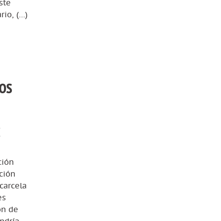
ste
io, (…)
os
E
ción
ción
carcela
es
ón de