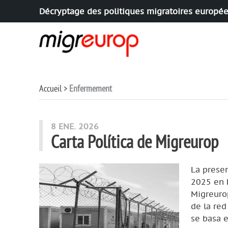
Décryptage des politiques migratoires europé
Aller à la navigation
Aller au contenu
Accueil
Enfermement
articles mots
8 ENE. 2026
Carta Política de Migreurop
La presen
2025 en R
Migreurop
de la red
se basa e