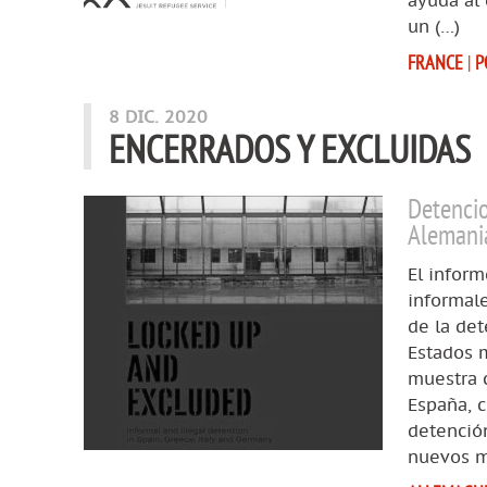
ayuda al 
un (…)
FRANCE
|
P
8 DIC. 2020
ENCERRADOS Y EXCLUIDAS
Detencio
Alemani
El inform
informale
de la det
Estados 
muestra c
España, 
detenció
nuevos m