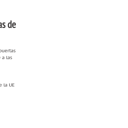
as de
puertas
 a las
e la UE