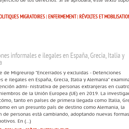
ejercicio de los derechos. Si se aprobara, este texto sup
OLITIQUES MIGRATOIRES
|
ENFERMEMENT
|
RÉVOLTES ET MOBILISATIO
nes informales e ilegales en España, Grecia, Italia y
a
e de Migreurop "Encerrados y excluidas - Detenciones
s e ilegales en España, Grecia, Italia y Alemania" examin
ención admi- nistrativa de personas extranjeras en cuatr
miembros de la Unión Europea (UE) en 2019. La investiga
ómo, tanto en países de primera llegada como Italia, Gre
como en un presunto país de destino como Alemania, la
n de personas está cambiando, adoptando nuevas formas
otivos. En (…)