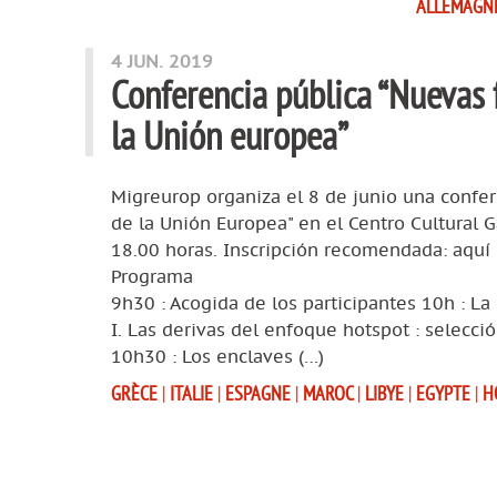
ALLEMAGN
4 JUN. 2019
Conferencia pública “Nuevas 
la Unión europea”
Migreurop organiza el 8 de junio una confe
de la Unión Europea" en el Centro Cultural G
18.00 horas. Inscripción recomendada: aquí
Programa
9h30 : Acogida de los participantes 10h : L
I. Las derivas del enfoque hotspot : selecci
10h30 : Los enclaves (…)
GRÈCE
|
ITALIE
|
ESPAGNE
|
MAROC
|
LIBYE
|
EGYPTE
|
H