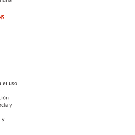
ondría
NS
a el uso
o
ción
cia y
 y