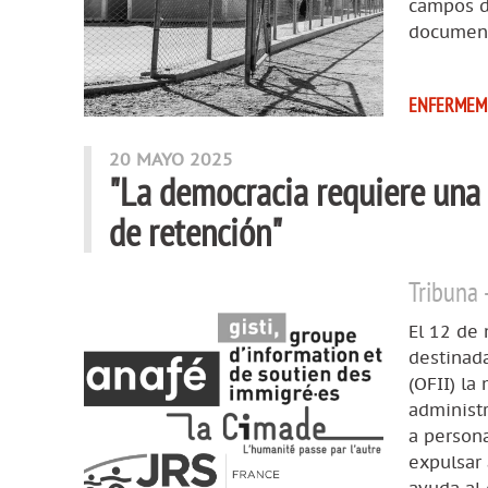
campos de
documento
ENFERME
20 MAYO 2025
"La democracia requiere una 
de retención"
Tribuna 
El 12 de
destinada
(OFII) la
administr
a persona
expulsar 