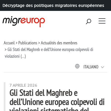
Décryptage des politiques migratoires européennes
Aller à la navigation
Aller au contenu
Accueil
Publications
Actualités des membres
Gli Stati del Maghreb e dell’Unione europea colpevoli di
violazioni (…)
ITALIANO
7 APRILE 2026
Gli Stati del Maghreb e
dell’Unione europea colpevoli di
violazioni sistematiche del