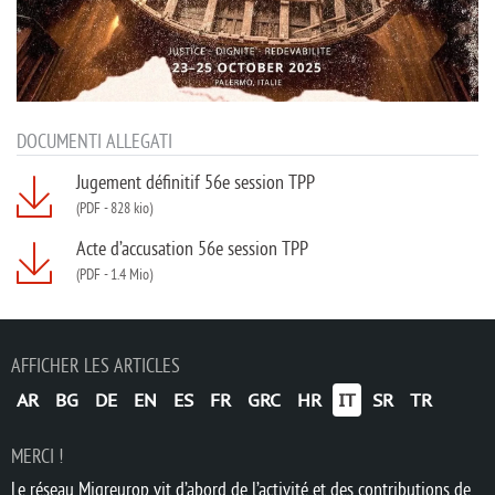
DOCUMENTI ALLEGATI
Jugement définitif 56e session TPP
(PDF
-
828 kio)
Acte d’accusation 56e session TPP
(PDF
-
1.4 Mio)
AFFICHER LES ARTICLES
AR
BG
DE
EN
ES
FR
GRC
HR
IT
SR
TR
MERCI !
Le réseau Migreurop vit d’abord de l’activité et des contributions de