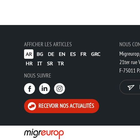
AFFICHER LES ARTICLES
NOUS CO
Migreurop,
AR
BG
DE
EN
ES
FR
GRC
21ter rue V
HR
IT
SR
TR
F-75011 P
NOUS SUIVRE
RECEVOIR NOS ACTUALITÉS