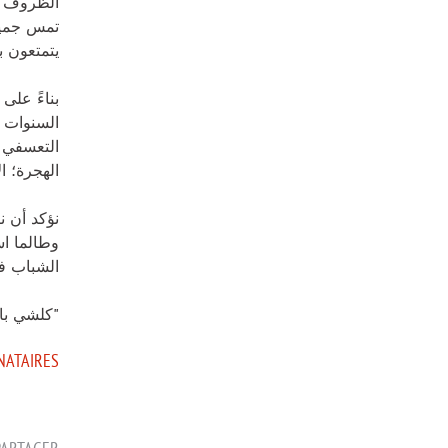
الظروف ال
تمس جميع 
يتمتعون ب
بناءً على
التعسفي و
الهجرة؛ ا
نؤكد أن ن
وطالما اس
الشباب ف
"كلشي با
NATAIRES