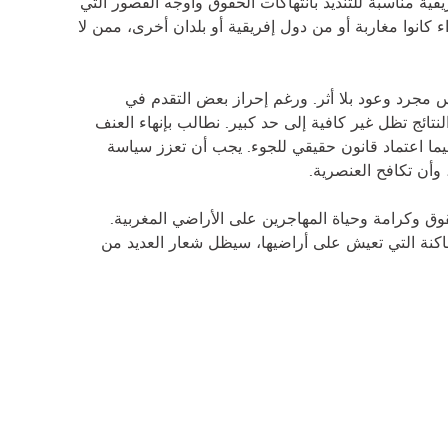
قية مناسبة للتنديد بانتهاكات الحقوق وأوجه القصور التي
انوا مغاربة أو من دول إفريقية أو بلدان أخرى، ممن لا
س مجرد وعود بلا أثر. ورغم إحراز بعض التقدم في
 إطار الاستراتيجية الوطنية للهجرة واللجوء (SNIA)، إلا أن النتائج تظل غير كافية إلى حد كبير. نطالب بإنهاء العنف
ما اعتماد قانون حقيقي للجوء. يجب أن تعزز سياسة
وأن تكافح العنصرية.
ق وكرامة وحياة المهاجرين على الأراضي المغربية.
اكنة التي تعيش على أراضيها، سيظل شعار العديد من