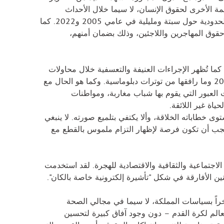
ة الأخرى لحقوق الإنسان، لا سيما خلال الأحداث
المأساوية التي حظيت بأكبر تغطية إعلامية مثل تلك التي وقعت في المناطق الحدودية حول سبتة ومليلية في عامي 2005 و2022. كما
قوق المهاجرين واللاجئين، وذلك بضمان أمنهم،
 كما تُظهر الإجراءات العنيفة والتعسفية خلال محاولات
العبور الجماعي في المناطق الحدودية، وكما حدث خلال "أزمة الهجرة" عام 2021 وما رافقها من توترات دبلوماسية. وكما هو الحال مع
 (حراك الريف، 20 فبراير)، فإن محاولات العبور التي يقوم بها شباب مغاربة، ومواطنات
ة غير اللائقة.
غرب أن يكون في مستوى خطاباته الخلاقة، وألا يكتفي بتلميع صورته. لا ينبغي
ل يجب أن تكون فرصة لإظهار التزام ملموس بالقطع مع
 الاجتماعية والثقافية والاقتصادية للهجرة. لقد استخدمت
ن الأفارقة في شكل "تأشيرة إلكترونية خاصة بالكان".
تي قُمعت بشكل عنيف، مؤخراً بسياسات المملكة، لا سيما في مجالي الصحة
لعالم لكرة القدم – دون وجود آفاق كبيرة لتحسين