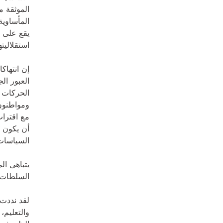
الموثقة م
يقع على 
استقلاليت
إن انتهاك
ومواطنون
أن يكون "
السياسات 
يتباهى ال
السلطات ا
والتعليم،