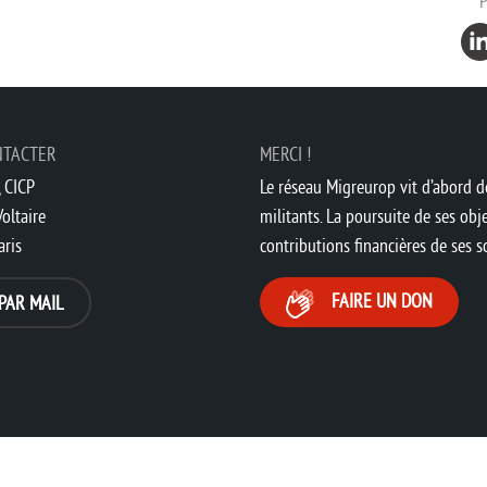
NTACTER
MERCI !
 CICP
Le réseau Migreurop vit d’abord de
oltaire
militants. La poursuite de ses obje
aris
contributions financières de ses 
FAIRE UN DON
PAR MAIL