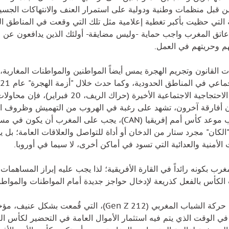
ن قبل منظمات وطنية ودولية على استمرار العنف والانتهاكات الجسيم
عاتق المغرب واجب حماية -وليس مضايقة- أولئك الذين يدافعون عن ح
هم وحريتهم في العمل.
ات القانون وتجريم الهجرة يمس أيضاً المواطنين والمواطنات المغاربة،
الحركات الاحتجاجية الاجتماعية الأخيرة
 أفارقة آخرون، تشهد على رغبة في الهروب من التهميش وظروف الحيا
مع اقتراب موعد كأس أمم إفريقيا (CAN)، يجب على الم
الكان" مجرد ستار من الدخان أو أداة للتواصل والعلاقات العامة؛ ب
الأمنية والعدائية التي تسود في أماكن أخرى، لا سيما في أوروبا.
مغرب بكونه رائداً في القارة الأفريقية؛ لذا يجب عليه إبراز المساهمات
لكأس بالفعل كذريعة لإدخال حواجز جديدة أمام المواطنات والمواطني
لقد نددت حركة الشباب المغربي (Gen Z 212)، ال
 في الوقت الذي يتم فيه استثمار الأموال العامة في التحضير لكأس ا