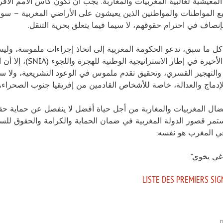
معيشية لغالبية المغربيات والمغاربة. يجب أن تكون كأس الأمم الأفري
المواطنات والمواطنين الذين يعيشون على الأراضي المغربية – سواء ك
إنصاف في احترام حقوقهم، لا سيما فيما يتعلق بحرية التنقل.
 كل ما سبق، ندعو الحكومة المغربية إلى اتخاذ إجراءات ملموسة، ولي
السنوات الأخيرة في
التهجير القسري، وتحقيق تقدم ملموس في الوعود التشريعية، ولا سي
لإدماج والعدالة، خاصة للأشخاص القادمين من إفريقيا جنوب الصحراء، 
ضال المغربيات والمغاربة من أجل حياة أفضل لا ينفصل عن حماية حقو
تمر قصور الدولة المغربية في ضمان الحماية والكرامة والحقوق للس
ي المغرب هو نفسه:
غي يخوي".
LISTE DES PREMIERS SIG