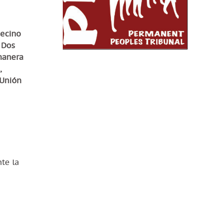
necino
 Dos
manera
,
 Unión
te la