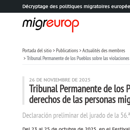
Décryptage des politiques migratoires europé
Aller à la navigation
Aller au contenu
Portada del sitio
Publications
Actualités des membres
Tribunal Permanente de los Pueblos sobre las violaciones
26 DE NOVIEMBRE DE 2025
Tribunal Permanente de los P
derechos de las personas mi
Declaración preliminar del jurado de la 56.
Del 23 al 25 de octubre de 2025, en el Festival