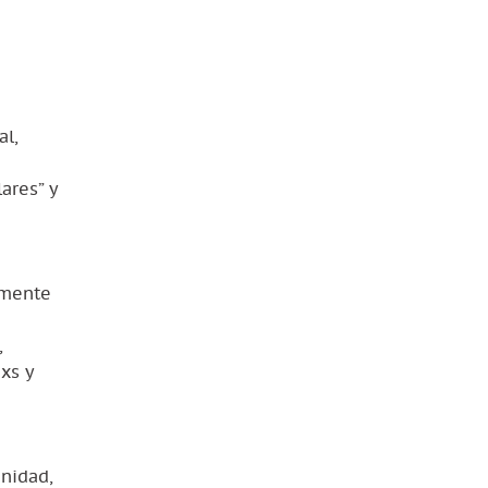
al,
ares” y
lmente
,
xs y
nidad,