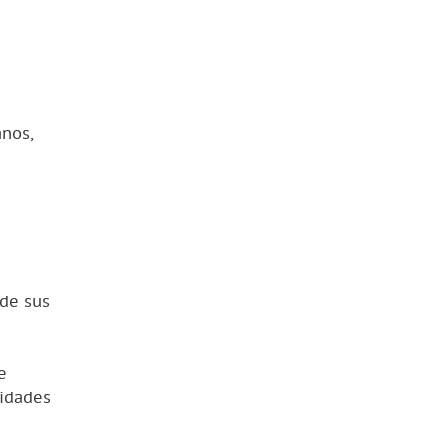
anos,
 de sus
e
lidades