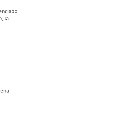
senciado
, la
jena