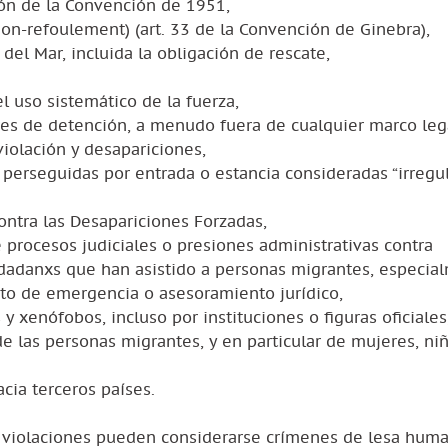
ción de la Convención de 1951,
non-refoulement) (art. 33 de la Convención de Ginebra),
del Mar, incluida la obligación de rescate,
el uso sistemático de la fuerza,
ares de detención, a menudo fuera de cualquier marco leg
violación y desapariciones,
 perseguidas por entrada o estancia consideradas “irregul
ontra las Desapariciones Forzadas,
e procesos judiciales o presiones administrativas contra
udadanxs que han asistido a personas migrantes, especia
to de emergencia o asesoramiento jurídico,
 y xenófobos, incluso por instituciones o figuras oficiales
e las personas migrantes, y en particular de mujeres, niñ
acia terceros países.
violaciones pueden considerarse crímenes de lesa huma