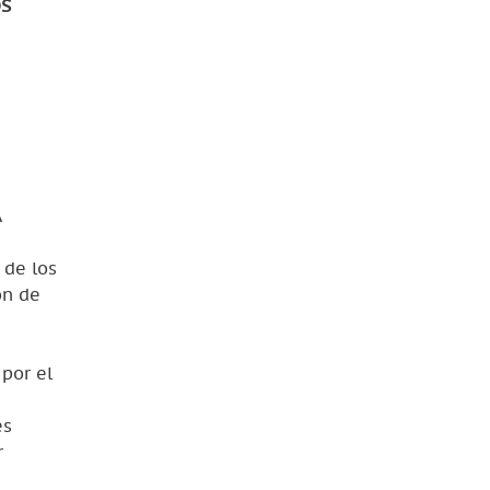
OS
A
 de los
ón de
por el
es
r