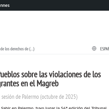
ennes
 de los derechos de (…)
ESPA
ueblos sobre las violaciones de los
grantes en el Magreb
ª sesión de Palermo (octubre de 2025)
 Sabir en Palermo, tuvo lugar la 56ª edición del Tribunal