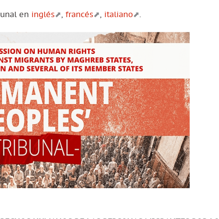
bunal en
inglés
,
francés
,
italiano
.