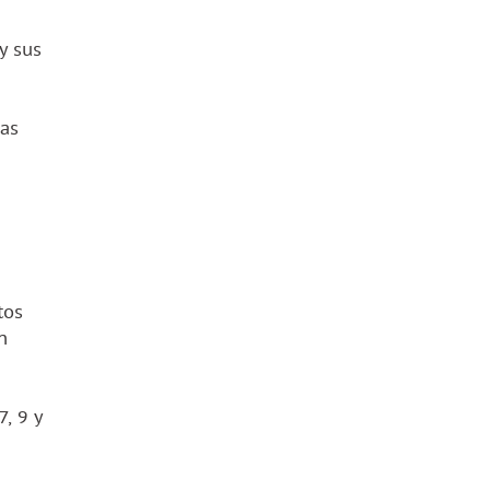
y sus
das
tos
n
7, 9 y