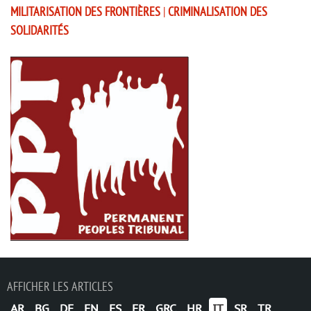
MILITARISATION DES FRONTIÈRES
|
CRIMINALISATION DES
SOLIDARITÉS
AFFICHER LES ARTICLES
AR
BG
DE
EN
ES
FR
GRC
HR
IT
SR
TR