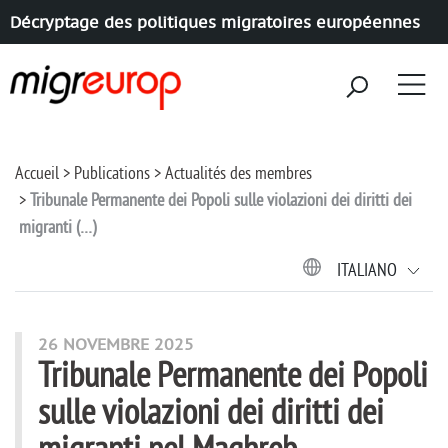
Décryptage des politiques migratoires européennes
Aller à la navigation
Aller au contenu
Accueil
Publications
Actualités des membres
Tribunale Permanente dei Popoli sulle violazioni dei diritti dei
migranti (…)
ITALIANO
26 NOVEMBRE 2025
Tribunale Permanente dei Popoli
sulle violazioni dei diritti dei
migranti nel Maghreb