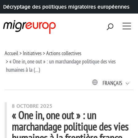
Décryptage des politiques migratoires européennes
Aller à la navigation
Aller au contenu
Accueil
Initiatives
Actions collectives
« One in, one out » : un marchandage politique des vies
humaines à la (…)
FRANÇAIS
8 OCTOBRE 2025
« One in, one out » : un
marchandage politique des vies
humaines à la frontière franco-