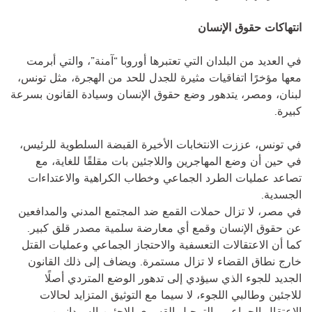
انتهاكات حقوق الإنسان
في العديد من البلدان التي تعتبرها أوروبا “آمنة”، والتي أبرمت
معها مؤخرًا اتفاقيات مثيرة للجدل للحد من الهجرة، مثل تونس،
لبنان، ومصر، يتدهور وضع حقوق الإنسان وسيادة القانون بسرعة
كبيرة.
في تونس، عززت الانتخابات الأخيرة القبضة السلطوية للرئيس،
في حين أن وضع المهاجرين واللاجئين بات مقلقًا للغاية، مع
تصاعد عمليات الطرد الجماعي وخطاب الكراهية والاعتداءات
الجسدية.
في مصر، لا تزال حملات القمع ضد المجتمع المدني والمدافعين
عن حقوق الإنسان وقمع أي معارضة سلمية مصدر قلق كبير.
كما أن الاعتقالات التعسفية والاحتجاز الجماعي وعمليات القتل
خارج نطاق القضاء لا تزال مستمرة. ويضاف إلى ذلك القانون
الجديد للجوء الذي سيؤدي إلى تدهور الوضع المتردي أصلًا
للاجئين وطالبي اللجوء، لا سيما مع التوثيق المتزايد لحالات
الاعتقال الجماعي والترحيل القسري للاجئين السودانيين.