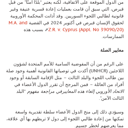
من الدول الموقعة على الاتفاقية، لكنه يعتبر “بلدًا آمنًا” من قبل
قبرص، التي سبق أن قامت بعمليات إعادة قسرية عنيفة وغير
قانونية لطالبي اللجوء السوريين. وقد أدانت المحكمة الأوروبية
لحقوق الإنسان قبرص في أكتوبر 2024 في القضية
M.A. and
Z.R. v. Cyprus (Appl. No 39090/20)
بسبب هذه
الممارسات.
معايير الصلة
على الرغم من أن المفوضية السامية للأمم المتحدة لشؤون
اللاجئين (UNHCR) أكدت في توصياتها القانونية أهمية وجود صلة
بين طالب اللجوء والبلد الثالث – مثل الإقامة السابقة أو وجود
أفراد من العائلة – فمن المرجح أن تقرر الدول الأعضاء في
الاتحاد الأوروبي إلغاء هذه المعاييرفي مراجعة مفهوم
“البلد
الثالث الآمن”.
وسيؤدي ذلك إلى منح الدول الأعضاء سلطة تقديرية واسعة
تمكنها من إعادة طالبي اللجوء إلى دول لا تربطهم بها أي علاقة،
مما يعرضهم لخطر جسيم.