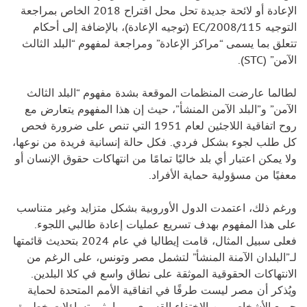
الإعادة أو لائحة جديدة تحل محل اقتراح 2018 الخاص بمراجعة
التوجيه 2008/115/EC (توجيه الإعادة)، بالإضافة إلى أحكام
تتعلق بما يسمى “مراكز الإعادة” ومراجعة لمفهوم “البلد الثالث
الآمن” (STC).
لطالما عارضت المنظمات الموقعة بشدة مفهوم “البلد الثالث
الآمن” و”البلد الآمن المنشأ”، حيث إن هذا المفهوم يتعارض مع
روح اتفاقية اللاجئين لعام 1951 التي تنص على ضرورة فحص
كل طلب لجوء بشكل فردي. فكل حالة إنسانية فريدة من نوعها،
ولا يمكن اعتبار أي بلد خاليًا تمامًا من انتهاكات حقوق الإنسان أو
معفيًا من مسؤولية حماية الأفراد.
ورغم ذلك، اعتمدت الدول الأوروبية بشكل متزايد وغير متناسب
على هذا المفهوم بهدف تسريع عمليات إعادة طالبي اللجوء.
فعلى سبيل المثال، قامت إيطاليا في عام 2024 بتحديث قائمتها
لـ”البلدان الآمنة المنشأ” لتشمل مصر وتونس، على الرغم من
الانتهاكات الحقوقية الموثقة على نطاق واسع في كلا البلدين.
ويُذكر أن مصر ليست طرفًا في اتفاقية الأمم المتحدة لحماية
جميع الأشخاص من الاختفاء القسري، مما يثير تساؤلات خطيرة