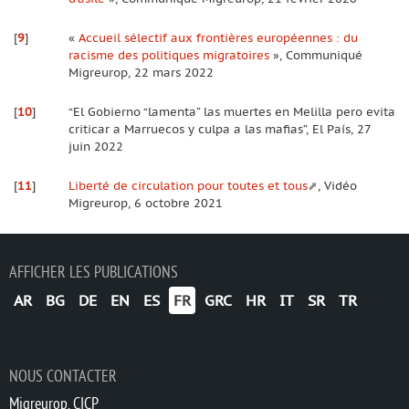
[
9
]
«
Accueil sélectif aux frontières européennes : du
racisme des politiques migratoires
», Communiqué
Migreurop, 22 mars 2022
[
10
]
“El Gobierno “lamenta” las muertes en Melilla pero evita
criticar a Marruecos y culpa a las mafias”, El País, 27
juin 2022
[
11
]
Liberté de circulation pour toutes et tous
, Vidéo
Migreurop, 6 octobre 2021
AFFICHER LES PUBLICATIONS
AR
BG
DE
EN
ES
FR
GRC
HR
IT
SR
TR
NOUS CONTACTER
Migreurop, CICP