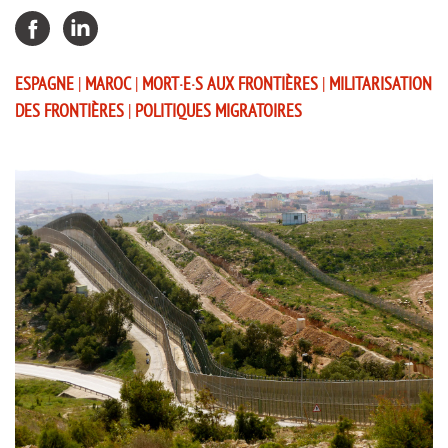
ESPAGNE
|
MAROC
|
MORT·E·S AUX FRONTIÈRES
|
MILITARISATION
DES FRONTIÈRES
|
POLITIQUES MIGRATOIRES