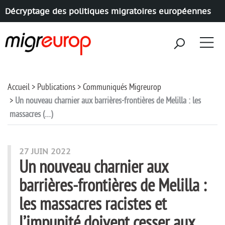
Décryptage des politiques migratoires européennes
Aller à la navigation
Aller au contenu
Accueil
Publications
Communiqués Migreurop
Un nouveau charnier aux barrières-frontières de Melilla : les
massacres (…)
27 JUIN 2022
Un nouveau charnier aux
barrières-frontières de Melilla :
les massacres racistes et
l’impunité doivent cesser aux