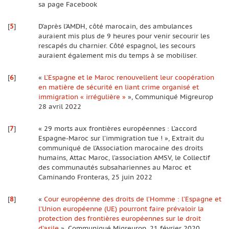
sa page Facebook
[
5
]
D’après l’AMDH, côté marocain, des ambulances
auraient mis plus de 9 heures pour venir secourir les
rescapés du charnier. Côté espagnol, les secours
auraient également mis du temps à se mobiliser.
[
6
]
«
L’Espagne et le Maroc renouvellent leur coopération
en matière de sécurité en liant crime organisé et
immigration « irrégulière »
», Communiqué Migreurop
28 avril 2022
[
7
]
« 29 morts aux frontières européennes : L’accord
Espagne-Maroc sur l’immigration tue ! », Extrait du
communiqué de l’Association marocaine des droits
humains, Attac Maroc, l’association AMSV, le Collectif
des communautés subsahariennes au Maroc et
Caminando Fronteras, 25 juin 2022
[
8
]
«
Cour européenne des droits de l’Homme : l’Espagne et
l’Union européenne (UE) pourront faire prévaloir la
protection des frontières européennes sur le droit
d’asile
», Communiqué Migreurop, 21 février 2020