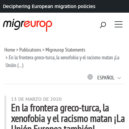
Deciphering European migration policies
Aller à la navigation
Aller au contenu
Home
Publications
Migreurop Statements
En la frontera greco-turca, la xenofobia y el racismo matan ¡La
Unión (…)
ESPAÑOL
13 DE MARZO DE 2020
En la frontera greco-turca, la
xenofobia y el racismo matan ¡La
Unión Europea también!