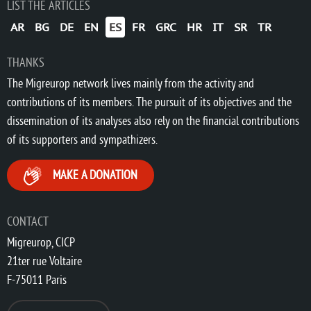
LIST THE ARTICLES
AR
BG
DE
EN
ES
FR
GRC
HR
IT
SR
TR
THANKS
The Migreurop network lives mainly from the activity and
contributions of its members. The pursuit of its objectives and the
dissemination of its analyses also rely on the financial contributions
of its supporters and sympathizers.
MAKE A DONATION
CONTACT
Migreurop, CICP
21ter rue Voltaire
F-75011 Paris