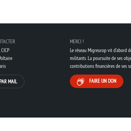
NTACTER
MERCI !
 CICP
Le réseau Migreurop vit d’abord de
oltaire
militants. La poursuite de ses obje
aris
contributions financières de ses 
FAIRE UN DON
PAR MAIL