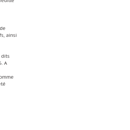
euille
 de
s, ainsi
 dits
. A
 comme
été