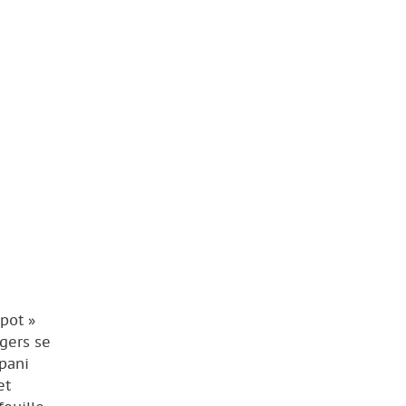
spot »
ngers se
apani
et