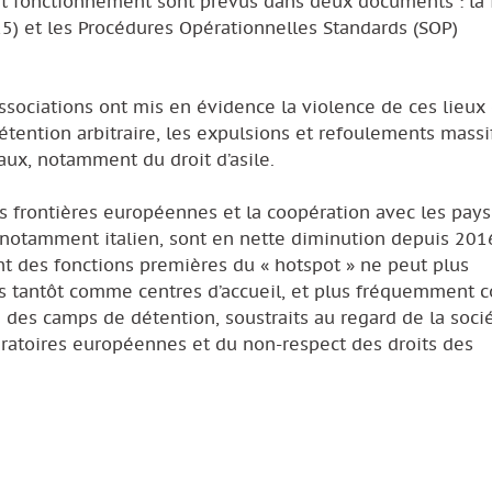
t fonctionnement sont prévus dans deux documents : la f
015) et les Procédures Opérationnelles Standards (SOP)
ssociations ont mis en évidence la violence de ces lieux
a détention arbitraire, les expulsions et refoulements massif
ux, notamment du droit d’asile.
es frontières européennes et la coopération avec les pays
et notamment italien, sont en nette diminution depuis 2016
t des fonctions premières du « hotspot » ne peut plus
amps tantôt comme centres d’accueil, et plus fréquemment
té des camps de détention, soustraits au regard de la soci
igratoires européennes et du non-respect des droits des