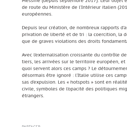
Messine (depuis septembre 2017). Leur objet e
de route du Ministère de l’Intérieur italien (2
européennes.
Depuis leur création, de nombreux rapports d’a
privation de liberté et de tri : la coercition, l
que de graves violations des droits fondamenta
Avec l’externalisation croissante du contrôle d
tiers, les arrivées sur le territoire européen, 
quoi servent alors ces camps ? Le détournemen
désormais être ignoré : l’Italie utilise ces c
sas d’expulsion. Les « hotspots » sont en réali
civile, symboles de l’opacité des politiques m
étrangers.