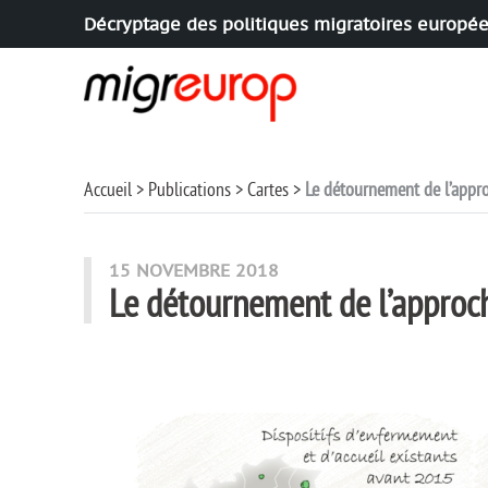
Décryptage des politiques migratoires europé
Aller à la navigation
Aller au contenu
Accueil
Publications
Cartes
Le détournement de l’appro
15 NOVEMBRE 2018
Le détournement de l’approch