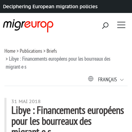
Deciphering European migration policies
Aller à la navigation
Aller au contenu
Home
Publications
Briefs
Libye : Financements européens pour les bourreaux des
migrant·e·s
FRANÇAIS
31 MAI 2018
Libye : Financements européens
pour les bourreaux des
migrant·e·s