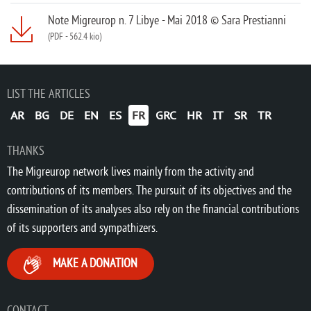
Note Migreurop n. 7 Libye - Mai 2018 © Sara Prestianni
(PDF
-
562.4 kio)
LIST THE ARTICLES
AR
BG
DE
EN
ES
FR
GRC
HR
IT
SR
TR
THANKS
The Migreurop network lives mainly from the activity and
contributions of its members. The pursuit of its objectives and the
dissemination of its analyses also rely on the financial contributions
of its supporters and sympathizers.
MAKE A DONATION
CONTACT