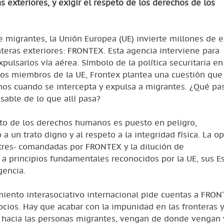
s exteriores, y exigir el respeto de los derechos de los
e migrantes, la Unión Europea (UE) invierte millones de 
onteras exteriores: FRONTEX. Esta agencia interviene para
xpulsarlos vía aérea. Símbolo de la política securitaria en
dos miembros de la UE, Frontex plantea una cuestión que
chos cuando se intercepta y expulsa a migrantes. ¿Qué pa
sable de lo que allí pasa?
eto de los derechos humanos es puesto en peligro,
a un trato digno y al respeto a la integridad física. La o
stres- comandadas por FRONTEX y la dilución de
 a principios fundamentales reconocidos por la UE, sus E
gencia.
ento interasociativo internacional pide cuentas a FRON
ocios. Hay que acabar con la impunidad en las fronteras y
 hacia las personas migrantes, vengan de donde vengan 