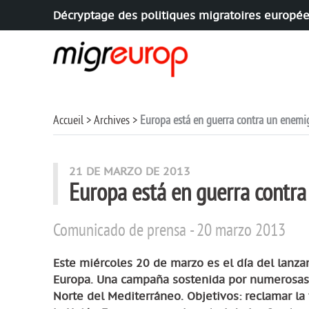
Décryptage des politiques migratoires europé
Aller à la navigation
Aller au contenu
Accueil
Archives
Europa está en guerra contra un enemi
21 DE MARZO DE 2013
Europa está en guerra contr
Comunicado de prensa - 20 marzo 2013
Este miércoles 20 de marzo es el día del lanz
Europa. Una campaña sostenida por numerosas 
Norte del Mediterráneo. Objetivos: reclamar l