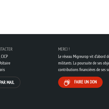
NTACTER
MERCI !
 CICP
Le réseau Migreurop vit d’abord de
oltaire
militants. La poursuite de ses obje
aris
contributions financières de ses 
FAIRE UN DON
PAR MAIL