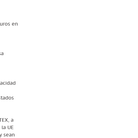
euros en
sa
pacidad
stados
TEX, a
 la UE
y sean