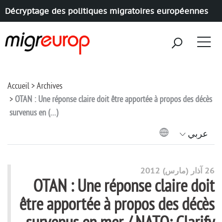
Décryptage des politiques migratoires européennes
Aller à la navigation
Aller au contenu
Accueil
Archives
OTAN : Une réponse claire doit être apportée à propos des décès
survenus en (…)
عربي
26 آذار (مارس) 2012
OTAN : Une réponse claire doit
être apportée à propos des décès
survenus en mer / NATO: Clarify