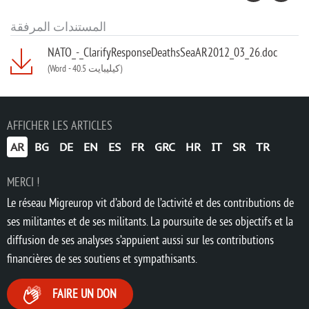
المستندات المرفقة
NATO_-_ClarifyResponseDeathsSeaAR2012_03_26.doc
(Word
-
40.5 كيليبايت)
AFFICHER LES ARTICLES
AR
BG
DE
EN
ES
FR
GRC
HR
IT
SR
TR
MERCI !
Le réseau Migreurop vit d’abord de l’activité et des contributions de
ses militantes et de ses militants. La poursuite de ses objectifs et la
diffusion de ses analyses s’appuient aussi sur les contributions
financières de ses soutiens et sympathisants.
FAIRE UN DON