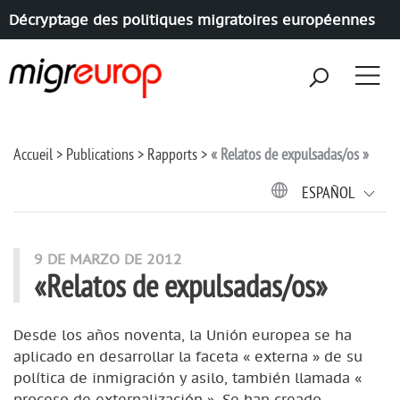
Décryptage des politiques migratoires européennes
Aller à la navigation
Aller au contenu
Accueil
Publications
Rapports
« Relatos de expulsadas/os »
ESPAÑOL
9 DE MARZO DE 2012
«Relatos de expulsadas/os»
Desde los años noventa, la Unión europea se ha
aplicado en desarrollar la faceta « externa » de su
política de inmigración y asilo, también llamada «
proceso de externalización ». Se han creado