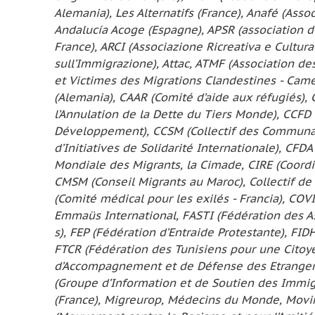
Alemania), Les Alternatifs (France), Anafé (Asso
Andalucía Acoge (Espagne), APSR (association d
France), ARCI (Associazione Ricreativa e Cultural
sull’Immigrazione), Attac, ATMF (Association d
et Victimes des Migrations Clandestines - Cam
(Alemania), CAAR (Comité d’aide aux réfugiés), 
l’Annulation de la Dette du Tiers Monde), CCFD 
Développement), CCSM (Collectif des Communau
d’Initiatives de Solidarité Internationale), CFDA
Mondiale des Migrants, la Cimade, CIRE (Coordin
CMSM (Conseil Migrants au Maroc), Collectif d
(Comité médical pour les exilés - Francia), COV
Emmaüs International, FASTI (Fédération des As
s), FEP (Fédération d’Entraide Protestante), FI
FTCR (Fédération des Tunisiens pour une Citoy
d’Accompagnement et de Défense des Etrangers e
(Groupe d’Information et de Soutien des Immigr
(France), Migreurop, Médecins du Monde, Mov