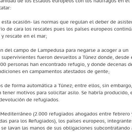
anidad de los Estados europeos con los náufragos en el
atar:
 esta ocasión- las normas que regulan el deber de asiste
rio de cara los rescates pues los países europeos contin
y rescate en el mar;
ción del campo de Lampedusa para negarse a acoger a un
s supervivientes fueron devueltos a Túnez donde, desde 
.000 personas han encontrado refugio, y donde decenas d
ondiciones en campamentos atestados de gente;
os de forma automática a Túnez; entre ellos, sin embargo
 tener motivos para solicitar asilo. Se habría producido,
 devolución de refugiados.
 Mediterráneo (2.000 refugiados ahogados entre febrero y
as para los Refugiados), los países europeos, integrante
, se lavan las manos de sus obligaciones subcontratando 