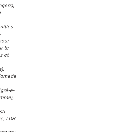
ngers),
n
milles
s
pour
r le
s et
),
 Comede
igré-e-
omme),
sti
ue, LDH