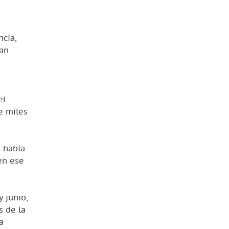
ncia,
úan
el
e miles
, había
 en ese
 junio,
s de la
a