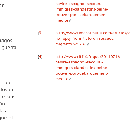
navire-espagnol-secouru-
en
immigres-clandestins-peine-
trouver-port-debarquement-
medite
[
3
]
http://www.timesofmalta.com/articles/vi
no-reply-from-Nato-on-rescued-
fragos
migrants.375796
 guerra
[
4
]
http://www.rfi.fr/afrique/20110716-
navire-espagnol-secouru-
immigres-clandestins-peine-
trouver-port-debarquement-
medite
an de
ados en
te seis
ión
las
que el