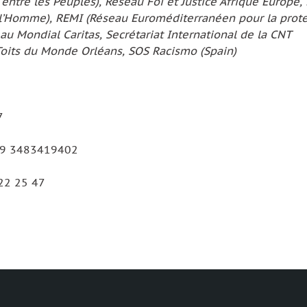
entre les Peuples), Réseau Foi et Justice Afrique Europe
 l’Homme), REMI (Réseau Euroméditerranéen pour la prote
u Mondial Caritas, Secrétariat International de la CNT
 Toits du Monde Orléans, SOS Racismo (Spain)
7
 +39 3483419402
 22 25 47