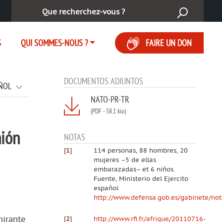
Rechercher :
S
QUI SOMMES-NOUS ?
FAIRE UN DON
DOCUMENTOS ADJUNTOS
ÑOL
NATO-PR-TR
(PDF
-
58.1 kio)
nión
NOTAS
[
1
]
114 personas, 88 hombres, 20
mujeres –5 de ellas
embarazadas– et 6 niños.
Fuente, Ministerio del Ejercito
español
http://www.defensa.gob.es/gabinete/no
mirante
[
2
]
http://www.rfi.fr/afrique/20110716-