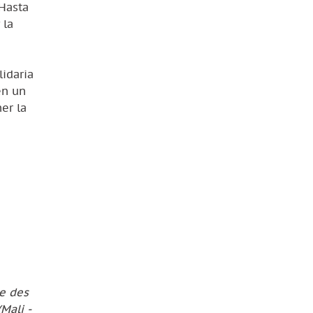
 Hasta
 la
lidaria
en un
er la
e des
Mali -