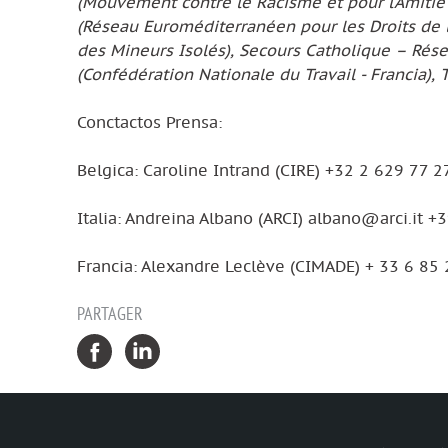
(Mouvement contre le Racisme et pour l’Amitié 
(Réseau Euroméditerranéen pour les Droits de
des Mineurs Isolés), Secours Catholique – Résea
(Confédération Nationale du Travail - Francia),
Conctactos Prensa:
Belgica: Caroline Intrand (CIRE) +32 2 629 77 2
Italia: Andreina Albano (ARCI) albano@arci.it
Francia: Alexandre Leclève (CIMADE) + 33 6 85
PARTAGER