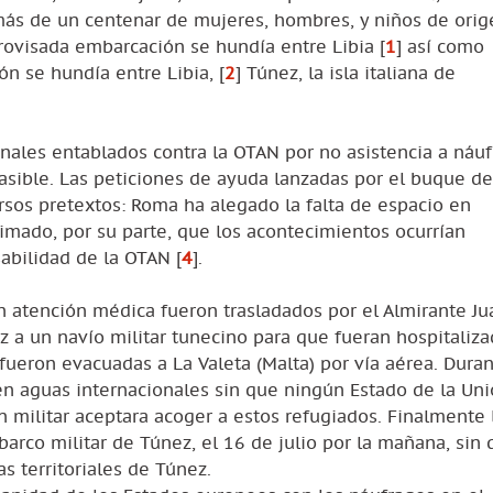
más de un centenar de mujeres, hombres, y niños de orig
provisada embarcación se hundía entre Libia
[
1
]
así como
ón se hundía entre Libia,
[
2
]
Túnez, la isla italiana de
nales entablados contra la OTAN por no asistencia a náu
asible. Las peticiones de ayuda lanzadas por el buque de
ersos pretextos: Roma ha alegado la falta de espacio en
imado, por su parte, que los acontecimientos ocurrían
sabilidad de la OTAN
[
4
]
.
n atención médica fueron trasladados por el Almirante Ju
ez a un navío militar tunecino para que fueran hospitaliz
fueron evacuadas a La Valeta (Malta) por vía aérea. Duran
en aguas internacionales sin que ningún Estado de la Un
ón militar aceptara acoger a estos refugiados. Finalmente 
arco militar de Túnez, el 16 de julio por la mañana, sin 
 territoriales de Túnez.