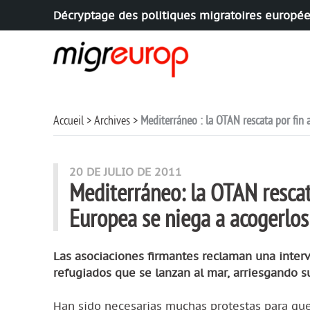
Décryptage des politiques migratoires europé
Aller à la navigation
Aller au contenu
Accueil
Archives
Mediterráneo : la OTAN rescata por fin 
20 DE JULIO DE 2011
Mediterráneo: la OTAN rescat
Europea se niega a acogerlos
Las asociaciones firmantes reclaman una interv
refugiados que se lanzan al mar, arriesgando su
Han sido necesarias muchas protestas para que a