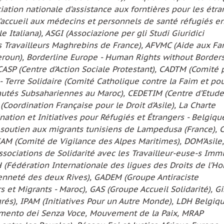
ciation nationale d’assistance aux forntières pour les étra
’accueil aux médecins et personnels de santé réfugiés e
e Italiana), ASGI (Associazione per gli Studi Giuridici
es Travailleurs Maghrebins de France), AFVMC (Aide aux Fa
eroun), Borderline Europe - Human Rights without Border
CASP (Centre d’Action Sociale Protestant), CADTM (Comité 
- Terre Solidaire (Comité Catholique contre la Faim et pou
tés Subsahariennes au Maroc), CEDETIM (Centre d’Etude
 (Coordination Française pour le Droit d’Asile), La Charte
ation et Initiatives pour Réfugiés et Étrangers - Belgique
e soutien aux migrants tunisiens de Lampedusa (France),
IAM (Comité de Vigilance des Alpes Maritimes), DOM’Asile,
sociations de Solidarité avec les Travailleur-euse-s Imm
DH (Fédération Internationale des ligues des Droits de l’H
enneté des deux Rives), GADEM (Groupe Antiraciste
t Migrants - Maroc), GAS (Groupe Accueil Solidarité), Gi
és), IPAM (Initiatives Pour un Autre Monde), LDH Belgiq
imento dei Senza Voce, Mouvement de la Paix, MRAP