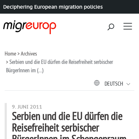
Deciphering European migration policies
Aller à la navigation
Aller au contenu
Home
Archives
Serbien und die EU dürfen die Reisefreiheit serbischer
BürgerInnen im (…)
DEUTSCH
9. JUNI 2011
Serbien und die EU dürfen die
Reisefreiheit serbischer
BürgerInnen im Schengenraum