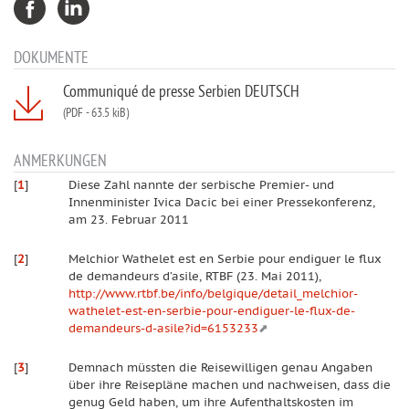
DOKUMENTE
Communiqué de presse Serbien DEUTSCH
(PDF
-
63.5 kiB)
ANMERKUNGEN
[
1
]
Diese Zahl nannte der serbische Premier- und
Innenminister Ivica Dacic bei einer Pressekonferenz,
am 23. Februar 2011
[
2
]
Melchior Wathelet est en Serbie pour endiguer le flux
de demandeurs d’asile, RTBF (23. Mai 2011),
http://www.rtbf.be/info/belgique/detail_melchior-
wathelet-est-en-serbie-pour-endiguer-le-flux-de-
demandeurs-d-asile?id=6153233
[
3
]
Demnach müssten die Reisewilligen genau Angaben
über ihre Reisepläne machen und nachweisen, dass die
genug Geld haben, um ihre Aufenthaltskosten im