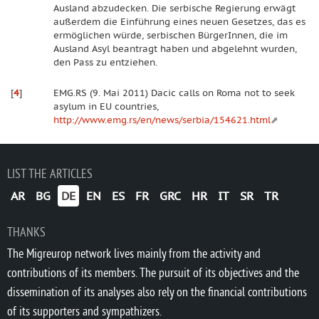
Ausland abzudecken. Die serbische Regierung erwägt
außerdem die Einführung eines neuen Gesetzes, das es
ermöglichen würde, serbischen BürgerInnen, die im
Ausland Asyl beantragt haben und abgelehnt wurden,
den Pass zu entziehen.
[
4
]
EMG.RS (9. Mai 2011) Dacic calls on Roma not to seek
asylum in EU countries,
http://www.emg.rs/en/news/serbia/154621.html
LIST THE ARTICLES
AR
BG
DE
EN
ES
FR
GRC
HR
IT
SR
TR
THANKS
The Migreurop network lives mainly from the activity and
contributions of its members. The pursuit of its objectives and the
dissemination of its analyses also rely on the financial contributions
of its supporters and sympathizers.