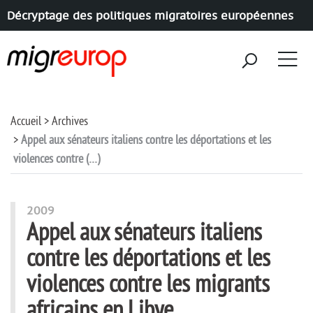
Décryptage des politiques migratoires européennes
Aller à la navigation
Aller au contenu
Accueil
Archives
Appel aux sénateurs italiens contre les déportations et les
violences contre (…)
2009
Appel aux sénateurs italiens
contre les déportations et les
violences contre les migrants
africains en Libye